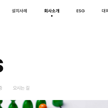
설치사례
회사소개
ESG
대
s
증
오시는 길