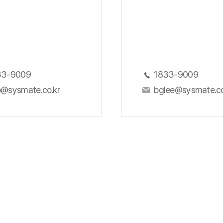
33-9009
1833-9009
@sysmate.co.kr
bglee@sysmate.co