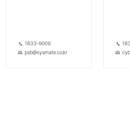
1833-9009
18
psb@sysmate.co.kr
cyb