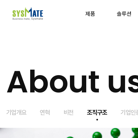
제품
솔루션
사이트맵 보기
About u
기업개요
연혁
비전
조직구조
기업인