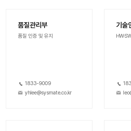
품질관리부
기술
품질 인증 및 유지
HW·S
1833-9009
18
yhlee@sysmate.co.kr
leo