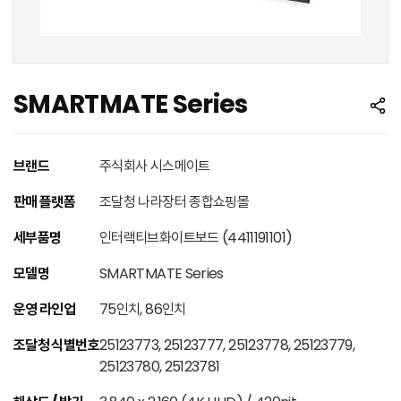
SMARTMATE Series
브랜드
주식회사 시스메이트
판매 플랫폼
조달청 나라장터 종합쇼핑몰
세부품명
인터랙티브화이트보드 (4411191101)
모델명
SMARTMATE Series
운영 라인업
75인치, 86인치
조달청 식별번호
25123773, 25123777, 25123778, 25123779,
25123780, 25123781