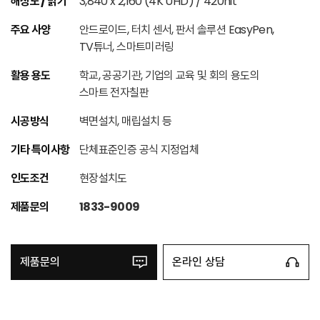
해상도 / 밝기
3,840 x 2,160 (4K UHD) / 420nit
주요 사양
안드로이드, 터치 센서, 판서 솔루션 EasyPen,
TV튜너, 스마트미러링
활용 용도
학교, 공공기관, 기업의 교육 및 회의 용도의
스마트 전자칠판
시공방식
벽면설치, 매립설치 등
기타 특이사항
단체표준인증 공식 지정업체
인도조건
현장설치도
제품문의
1833-9009
제품문의
온라인 상담