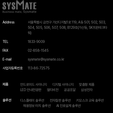
Address
서울특별시 금천구 가산디지털1로 119, A동 501, 502, 503,
504, 505, 506, 507, 508, B129호(가산동, SK트윈테크타
워)
TEL
1833-9009
FAX
02-858-1545
E-mail
sysmate@sysmate.co.kr
사업자등록번호
113-86-72575
제품
안드로이드 사이니지
디지털 사이니지
맞춤형 제품
LED 안내전광판
멀티비전
공공조달
삼성전자
솔루션
디스플레이 솔루션
전자칠판 솔루션
키오스크 교육 솔루션
채용정보 터치 솔루션
AI 진로설계 솔루션