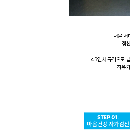
서울 서
정신
43인치 규격으로 납
적용되