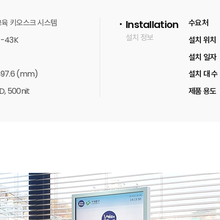
교육 키오스크 시스템
수요처
Installation
설치 정보
-43K
설치 위치
설치 일자
 497.6 (mm)
설치 대 수
, 500nit
제품 용도