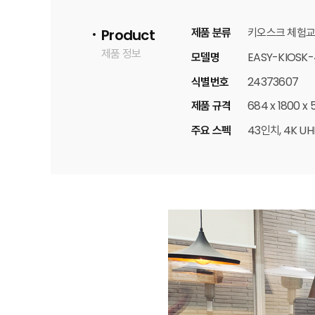
제품 분류
키오스크 체험교
Product
제품 정보
모델명
EASY-KIOSK-
식별번호
24373607
제품 규격
684 x 1800 x
주요 스펙
43인치, 4K UHD