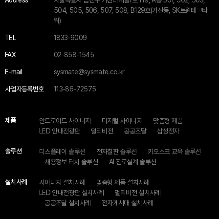
Address
서울특별시 금천구 가산디지털1로 119, A동 501, 502, 503,
504, 505, 506, 507, 508, B129호(가산동, SK트윈테크타
워)
TEL
1833-9009
FAX
02-858-1545
E-mail
sysmate@sysmate.co.kr
사업자등록번호
113-86-72575
제품
안드로이드 사이니지
디지털 사이니지
맞춤형 제품
LED 안내전광판
멀티비전
공공조달
삼성전자
솔루션
디스플레이 솔루션
전자칠판 솔루션
키오스크 교육 솔루션
채용정보 터치 솔루션
AI 진로설계 솔루션
설치사례
사이니지 설치사례
맞춤형 제품 설치사례
LED 안내전광판 설치사례
멀티비전 설치사례
공공조달 설치사례
전자게시대 설치사례