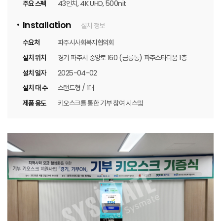
주요 스펙
43인치, 4K UHD, 500nit
Installation
설치 정보
수요처
파주시사회복지협의회
설치 위치
경기 파주시 중앙로 160 (금릉동) 파주스타디움 1층
설치 일자
2025-04-02
설치 대 수
스탠드형 / 1대
제품 용도
키오스크를 통한 기부 참여 시스템