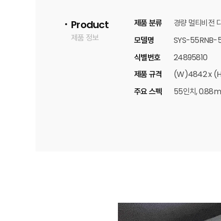
제품 분류
경량 멀티비전 
Product
제품 정보
모델명
SYS-55RNB-
식별번호
24895810
제품 규격
(W)4842 x 
주요 스펙
55인치, 0.88m