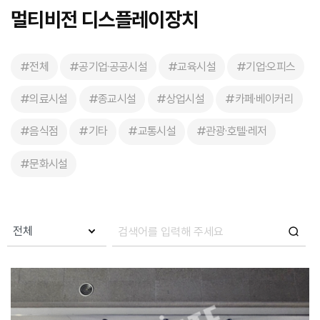
멀티비전 디스플레이장치
#전체
#공기업·공공시설
#교육시설
#기업·오피스
#의료시설
#종교시설
#상업시설
#카페·베이커리
#음식점
#기타
#교통시설
#관광·호텔·레저
#문화시설